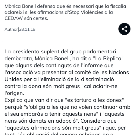
Mònica Bonell defensa que és necessari que la fiscalia
aclareixi si les afirmacions d'Stop Violències a la
CEDAW són certes.
share
|
Author
28.11.19
La presidenta suplent del grup parlamentari
demòcrata, Mònica Bonell, ha dit a "La Rèplica"
que alguns dels continguts de l'informe que
l'associació va presentar al comitè de les Nacions
Unides per a l'eliminació de la discriminació
contra la dona són molt greus i cal aclarir-ne
l'origen.
Explica que van dir que "es tortura a les dones"
perquè "s'obliga a les que no volen continuar amb
el seu embaràs a tenir aquests nens" i "aquests
nens són donats en adopció". Considera que
"aquestes afirmacions són molt greus" i que, per
tant, "és obligació del govern esbrinar-ho o