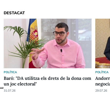
DESTACAT
POLÍTICA
POLÍTICA
Baró: "DA utilitza els drets de la dona com
Andorr
un joc electoral"
negoci
31.07.26
29.07.26