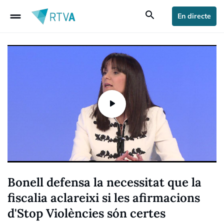
drag_handle
search
En directe
Bonell defensa la necessitat que la
fiscalia aclareixi si les afirmacions
d'Stop Violències són certes