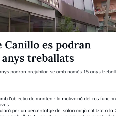
e Canillo es podran
 anys treballats
5 anys podran prejubilar-se amb només 15 anys treball
b l'objectiu de mantenir la motivació del cos funcion
joves.
lcularà per un percentatge del salari mitjà cotitzat a la