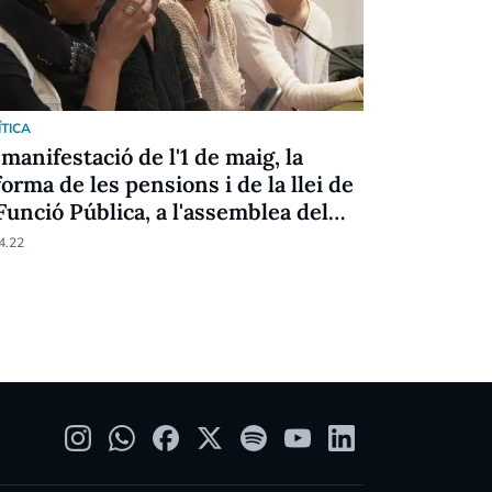
ÍTICA
POLÍTICA
 manifestació de l'1 de maig, la
El Sindica
forma de les pensions i de la llei de
bé la jubil
 Funció Pública, a l'assemblea del
de pensio
P
4.22
29.03.22