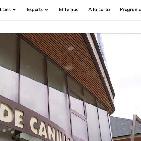
ícies
Esports
EI Temps
A la carta
Programa