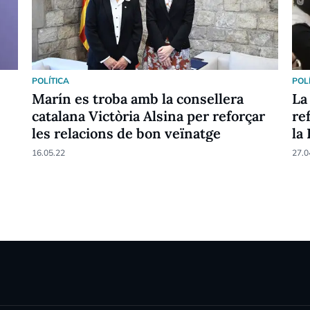
POLÍTICA
POL
Marín es troba amb la consellera
La
catalana Victòria Alsina per reforçar
re
les relacions de bon veïnatge
la
SE
16.05.22
27.0