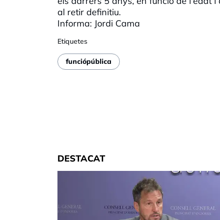
els darrers 5 anys, en funció de l'edat i
al retir definitiu.
Informa: Jordi Cama
Etiquetes
funciópública
DESTACAT