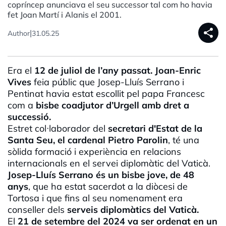
copríncep anunciava el seu successor tal com ho havia
fet Joan Martí i Alanis el 2001.
share
|
Author
31.05.25
Era el
12 de juliol de l’any passat. Joan-Enric
Vives
feia públic que Josep-Lluís
Serrano
i
Pentinat havia estat escollit pel papa Francesc
com a
bisbe coadjutor d’Urgell amb dret a
successió.
Estret col·
laborador
del
secretari d'Estat de la
Santa Seu, el cardenal
Pietro
Parolin
, té una
sòlida formació i experiència en relacions
internacionals en el servei diplomàtic del Vaticà.
Josep-Lluís
Serrano
és un bisbe jove, de 48
anys
, que ha estat sacerdot a la diòcesi de
Tortosa i que fins al seu nomenament era
conseller dels
serveis diplomàtics del Vaticà.
El
21 de setembre del 2024 va ser ordenat en un