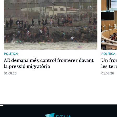
POLÍTICA
POLÍTICA
AE demana més control fronterer davant
Un fron
la pressió migratòria
les ter
01.08.26
01.08.26