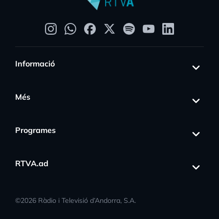
Informació
Més
Programes
RTVA.ad
©
2026
Ràdio i Televisió d’Andorra, S.A.