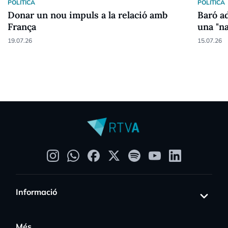
POLÍTICA
POLÍTICA
Donar un nou impuls a la relació amb
Baró ad
França
una "n
19.07.26
15.07.26
Informació
Més