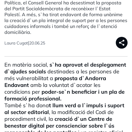
Política, el Consell General ha desestimat la proposta
del Partit Socialdemòcrata de reconèixer l`Estat
Palestí. A més, s`ha tirat endavant de forma unànime
la creació d`un pla integral de suport per a les persones
cuidadores informals i també un reforç de l`atenció
domiciliària.
share
|
Laura Cugat
20.06.25
En matèria social,
s`ha aprovat el desplegament
d`ajudes socials
destinades a les persones de
més vulnerabilitat a
proposta d`Andorra
Endavant
amb la voluntat d`acotar les
condicions per
poder-se`n beneficiar i un pla de
formació professional.
També s`ha dona
t llum verd a l`impuls i suport
al sector editorial
, la modificació del Codi de
procediment civil, la
creació d`un Centre de
benestar digital per conscienciar sobre l`ús