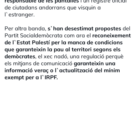
responsable de les pantalles
i un registre oficial
de ciutadans andorrans que visquin a
l`estranger.
Per altra banda,
s`han desestimat propostes
del
Partit Socialdemòcrata com ara el
reconeixement
de l`Estat Palestí per la manca de condicions
que garanteixin la pau al territori segons els
demòcrates
, el xec nadó, una regulació perquè
els mitjans de comunicació
garanteixin una
informació veraç o l`actualització del mínim
exempt per a l`IRPF.