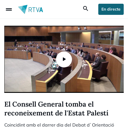
drag_handle
search
En directe
El Consell General tomba el
reconeixement de l'Estat Palestí
Coincidint amb el darrer dia del Debat d`Orientació