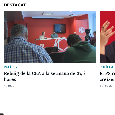
DESTACAT
POLÍTICA
POLÍTICA
Rebuig de la CEA a la setmana de 37,5
El PS r
hores
creixen
13.05.25
13.05.25