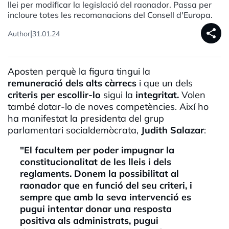
llei per modificar la legislació del raonador. Passa per
incloure totes les recomanacions del Consell d'Europa.
share
|
Author
31.01.24
Aposten perquè la figura tingui la
remuneració dels alts càrrecs
i que un dels
criteris per escollir-lo
sigui la
integritat.
Volen
també dotar-lo de noves competències. Així ho
ha manifestat la presidenta del grup
parlamentari socialdemòcrata,
Judith
Salazar
:
"El facultem per poder impugnar la
constitucionalitat de les lleis i dels
reglaments. Donem la possibilitat al
raonador que en funció del seu criteri, i
sempre que amb la seva intervenció es
pugui intentar donar una resposta
positiva als administrats, pugui