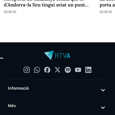
d'Andorra-la Seu tingui aviat un punt
porta a
fronterer Schengen
06.08.26
06.08.26
Informació
Més