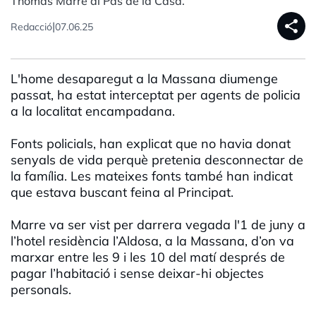
Thomas Marre al Pas de la Casa.
share
|
Redacció
07.06.25
L'home desaparegut a la Massana diumenge
passat, ha estat interceptat per agents de policia
a la localitat encampadana.
Fonts policials, han explicat que no havia donat
senyals de vida perquè pretenia desconnectar de
la família. Les mateixes fonts també han indicat
que estava buscant feina al Principat.
Marre va ser vist per darrera vegada l'1 de juny a
l’hotel residència l’Aldosa, a la Massana, d’on va
marxar entre les 9 i les 10 del matí després de
pagar l’habitació i sense deixar-hi objectes
personals.