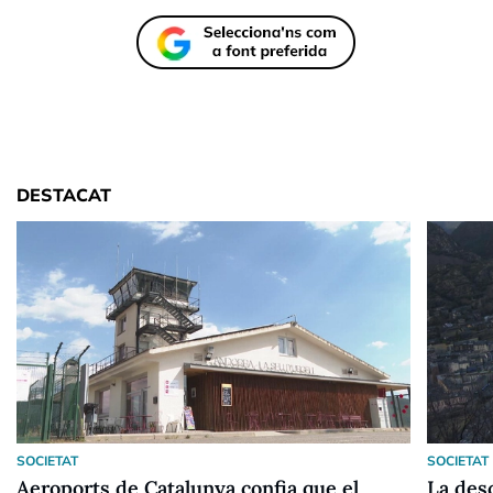
DESTACAT
SOCIETAT
SOCIETAT
Aeroports de Catalunya confia que el
La desc