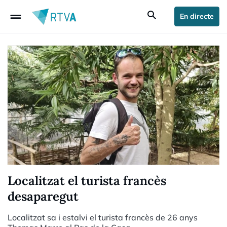
drag_handle
search
En directe
Localitzat el turista francès
desaparegut
Localitzat sa i estalvi el turista francès de 26 anys