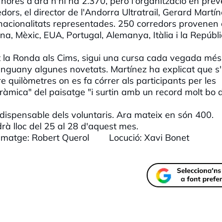
ores d'ara n'hi ha 2.370, però l'organització en pre
dors, el director de l'Andorra Ultratrail, Gerard Martín
nacionalitats representades. 250 corredors provenen
na, Mèxic, EUA, Portugal, Alemanya, Itàlia i la Repúbl
tot la Ronda als Cims, sigui una cursa cada vegada més
r enguany algunes novetats. Martínez ha explicat que s
re quilòmetres on es fa córrer als participants per les
àmica" del paisatge "i surtin amb un record molt bo 
indispensable dels voluntaris. Ara mateix en són 400.
drà lloc del 25 al 28 d'aquest mes.
Imatge: Robert Querol Locució: Xavi Bonet