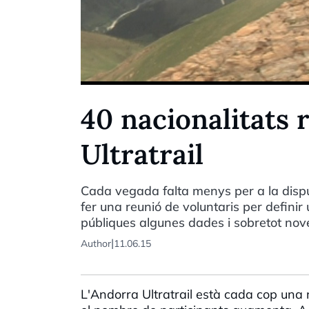
40 nacionalitats 
Ultratrail
Cada vegada falta menys per a la disputa
fer una reunió de voluntaris per defini
públiques algunes dades i sobretot novet
|
Author
11.06.15
L'Andorra Ultratrail està cada cop una 