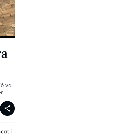
ra
ió va
er
share
cat i