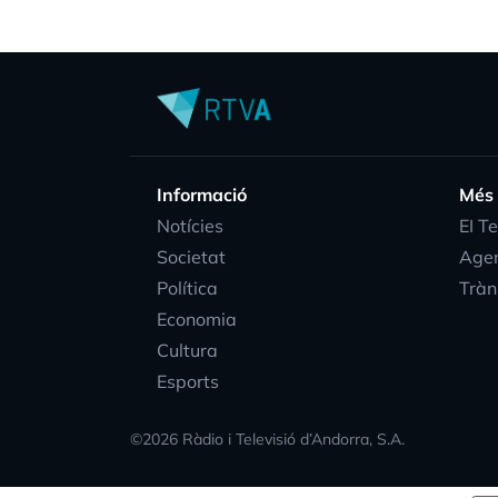
Informació
Més
Notícies
EI T
Societat
Age
Política
Tràn
Economia
Cultura
Esports
©
2026
Ràdio i Televisió d’Andorra, S.A.