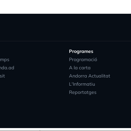
Programes
emps
Programació
nda.ad
A la carta
sit
Andorra Actualitat
L'Informatiu
Reportatges