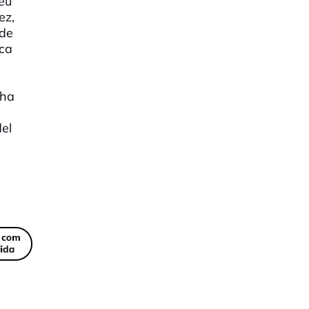
veu
ez,
 de
ica
'ha
del