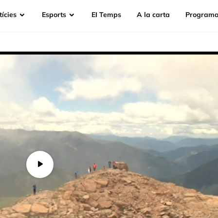
ícies
Esports
EI Temps
A la carta
Programa