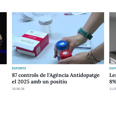
ESPORTS
ESP
87 controls de l'Agència Antidopatge
Le
el 2025 amb un positiu
8
16.06.26
11.0