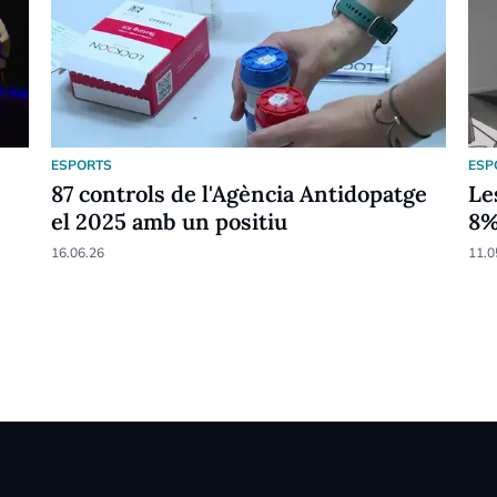
ESPORTS
ESP
87 controls de l'Agència Antidopatge
Le
el 2025 amb un positiu
8
16.06.26
11.0