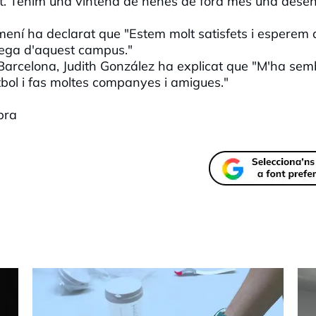
tat. Tenim una vintena de nenes de fora més una dese
mení ha declarat que "Estem molt satisfets i esperem
rega d'aquest campus."
b Barcelona, Judith González ha explicat que "M'ha sem
utbol i fas moltes companyes i amigues."
abra