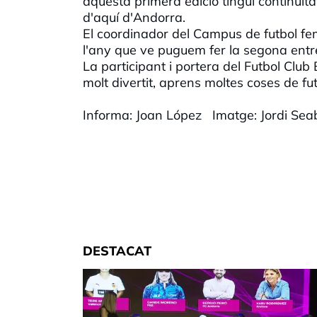
aquesta primera edició tingui continuï
d'aquí d'Andorra.
El coordinador del Campus de futbol fe
l'any que ve puguem fer la segona ent
La participant i portera del Futbol Clu
molt divertit, aprens moltes coses de f
Informa: Joan López Imatge: Jordi Se
DESTACAT