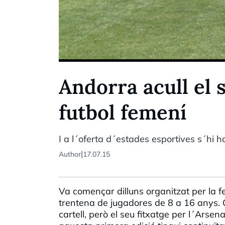
Andorra acull el
futbol femení
I a l´oferta d´estades esportives s´hi 
|
Author
17.07.15
Va començar dilluns organitzat per la 
trentena de jugadores de 8 a 16 anys
cartell, però el seu fitxatge per l´Arsen