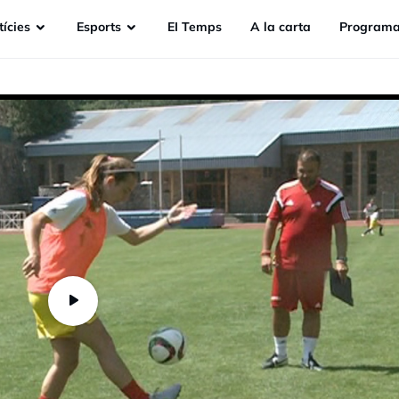
ícies
Esports
EI Temps
A la carta
Programa