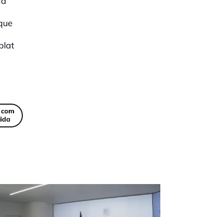
na
 que
blat