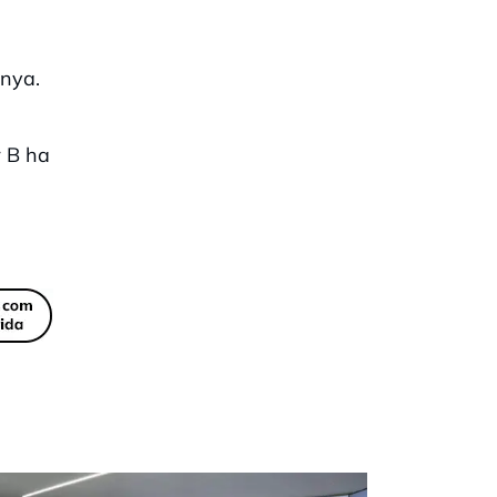
l
unya.
r B ha