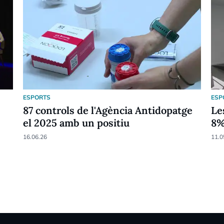
ESPORTS
ESP
87 controls de l'Agència Antidopatge
Le
el 2025 amb un positiu
8
16.06.26
11.0