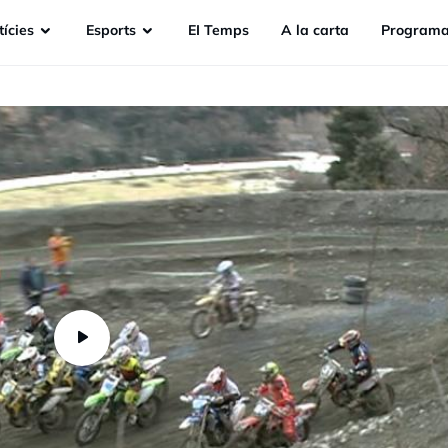
ícies
Esports
EI Temps
A la carta
Programa