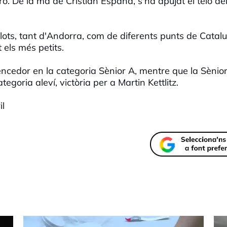
 De la mà de Cristian España, s'ha apujat el teló de
lots, tant d'Andorra, com de diferents punts de Catal
 els més petits.
encedor en la categoria Sènior A, mentre que la Sènio
tegoria aleví, victòria per a Martin Kettlitz.
il