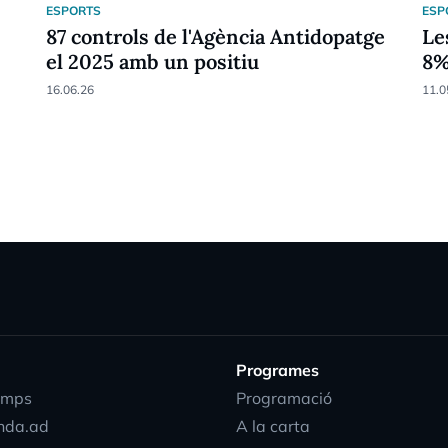
ESPORTS
ESP
87 controls de l'Agència Antidopatge
Le
el 2025 amb un positiu
8
16.06.26
11.0
Programes
emps
Programació
nda.ad
A la carta