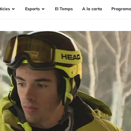
ícies
Esports
EI Temps
A la carta
Programa