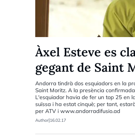
Àxel Esteve es cla
gegant de Saint 
Andorra tindrà dos esquiadors en la pr
Saint Moritz. A la presència confirmada
L'esquiador havia de fer un top 25 en la
suïssa i ha estat cinquè; per tant, esta
per ATV i www.andorradifusio.ad
|
Author
16.02.17