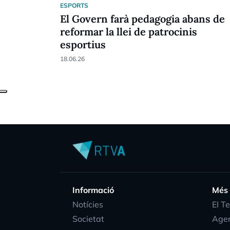
ESPORTS
El Govern farà pedagogia abans de
reformar la llei de patrocinis
esportius
18.06.26
Informació
Més
Notícies
EI T
Societat
Age