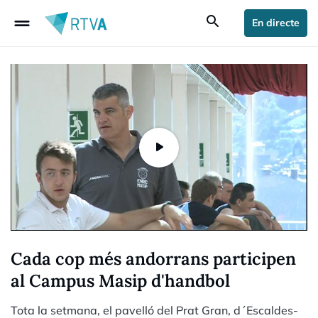
drag_handle
search
En directe
Cada cop més andorrans participen
al Campus Masip d'handbol
Tota la setmana, el pavelló del Prat Gran, d´Escaldes-