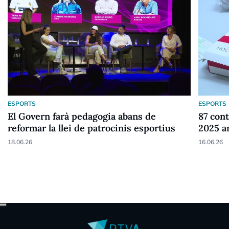
ESPORTS
ESPORTS
El Govern farà pedagogia abans de
87 cont
reformar la llei de patrocinis esportius
2025 a
18.06.26
16.06.26