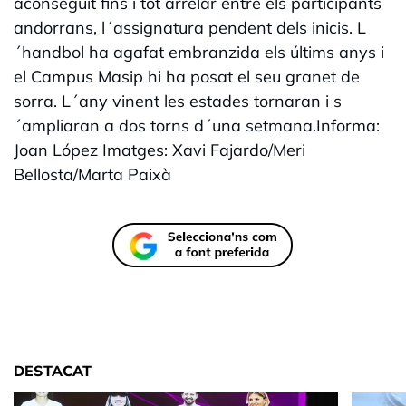
aconseguit fins i tot arrelar entre els participants
andorrans, l´assignatura pendent dels inicis. L
´handbol ha agafat embranzida els últims anys i
el Campus Masip hi ha posat el seu granet de
sorra. L´any vinent les estades tornaran i s
´ampliaran a dos torns d´una setmana.Informa:
Joan López Imatges: Xavi Fajardo/Meri
Bellosta/Marta Paixà
DESTACAT