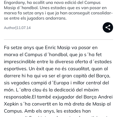
Engordany, ha acollit una nova edició del Campus
Masip d´handbol. Unes estades que es van posar en
marxa fa setze anys i que ja han aconseguit consolidar-
se entre els jugadors andorrans.
share
|
Author
11.07.14
Fa setze anys que Enric Masip va posar en
marxa el Campus d´handbol, que ja s´ha fet
imprescindible entre la diveresa oferta d´estades
esportives. Un èxit que no és casualitat, quan al
darrere hi ha qui va ser el gran capità del Barça,
sis vegades campió d´Europa i millor central del
món. L´altra clau és la dedicació del màxim
responsable.El també exjugador del Barça Andrei
Xepkin s´ha convertit en la mà dreta de Masip al
Campus. Amb els anys, les estades han