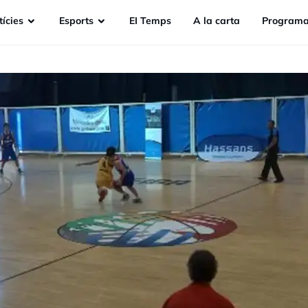
ícies
Esports
EI Temps
A la carta
Programa