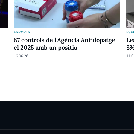
ESPORTS
ESP
87 controls de l'Agència Antidopatge
Le
el 2025 amb un positiu
8
16.06.26
11.0