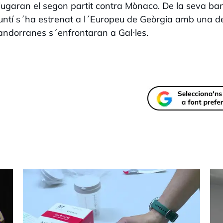
jugaran el segon partit contra Mònaco. De la seva ba
untí s´ha estrenat a l´Europeu de Geòrgia amb una d
andorranes s´enfrontaran a Gal·les.