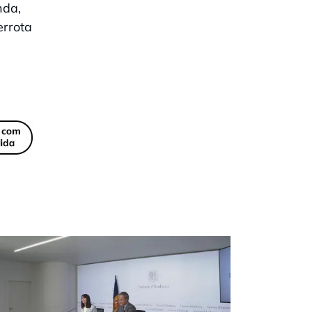
nda,
errota