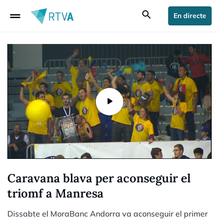
drag_handle
search
En directe
Caravana blava per aconseguir el
triomf a Manresa
Dissabte el MoraBanc Andorra va aconseguir el primer