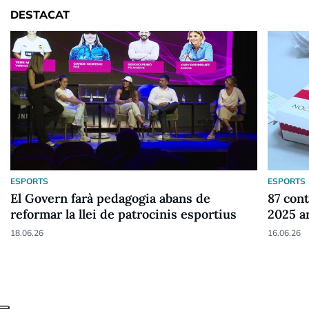
DESTACAT
ESPORTS
ESPORTS
El Govern farà pedagogia abans de
87 cont
reformar la llei de patrocinis esportius
2025 a
18.06.26
16.06.26