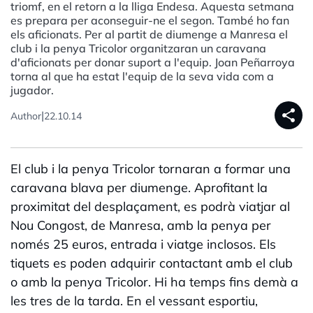
triomf, en el retorn a la lliga Endesa. Aquesta setmana
es prepara per aconseguir-ne el segon. També ho fan
els aficionats. Per al partit de diumenge a Manresa el
club i la penya Tricolor organitzaran un caravana
d'aficionats per donar suport a l'equip. Joan Peñarroya
torna al que ha estat l'equip de la seva vida com a
jugador.
share
|
Author
22.10.14
El club i la penya Tricolor tornaran a formar una
caravana blava per diumenge. Aprofitant la
proximitat del desplaçament, es podrà viatjar al
Nou Congost, de Manresa, amb la penya per
només 25 euros, entrada i viatge inclosos. Els
tiquets es poden adquirir contactant amb el club
o amb la penya Tricolor. Hi ha temps fins demà a
les tres de la tarda. En el vessant esportiu,