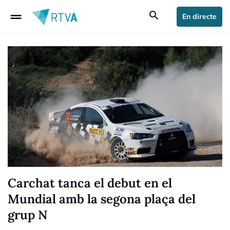
drag_handle
search
En directe
Carchat tanca el debut en el
Mundial amb la segona plaça del
grup N