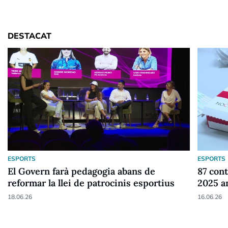
DESTACAT
ESPORTS
ESPORTS
El Govern farà pedagogia abans de
87 cont
reformar la llei de patrocinis esportius
2025 a
18.06.26
16.06.26