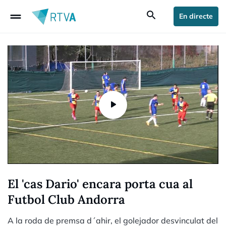
drag_handle
search
En directe
El 'cas Dario' encara porta cua al
Futbol Club Andorra
A la roda de premsa d´ahir, el golejador desvinculat del