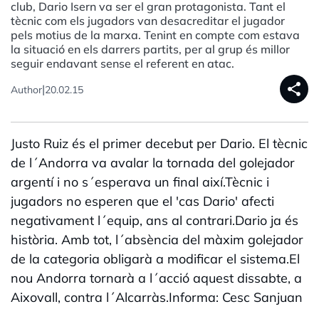
club, Dario Isern va ser el gran protagonista. Tant el
tècnic com els jugadors van desacreditar el jugador
pels motius de la marxa. Tenint en compte com estava
la situació en els darrers partits, per al grup és millor
seguir endavant sense el referent en atac.
share
|
Author
20.02.15
Justo Ruiz és el primer decebut per Dario. El tècnic
de l´Andorra va avalar la tornada del golejador
argentí i no s´esperava un final així.Tècnic i
jugadors no esperen que el 'cas Dario' afecti
negativament l´equip, ans al contrari.Dario ja és
història. Amb tot, l´absència del màxim golejador
de la categoria obligarà a modificar el sistema.El
nou Andorra tornarà a l´acció aquest dissabte, a
Aixovall, contra l´Alcarràs.Informa: Cesc Sanjuan