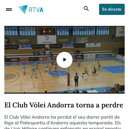
drag_handle
search
En directe
El Club Vòlei Andorra torna a perdre
El Club Vòlei Andorra ha perdut el seu darrer partit de
lliga al Poliesportiu d'Andorra aquesta temporada. Els
de Lluís Hillaire continuen enfonsats en espiral negatiu