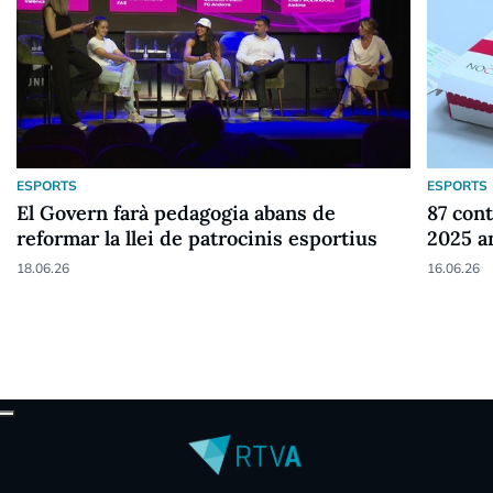
ESPORTS
ESPORTS
El Govern farà pedagogia abans de
87 cont
reformar la llei de patrocinis esportius
2025 a
18.06.26
16.06.26