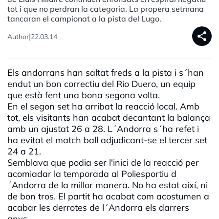
tot i que no perdran la categoria. La propera setmana
tancaran el campionat a la pista del Lugo.
share
|
Author
22.03.14
Els andorrans han saltat freds a la pista i s´han
endut un bon correctiu del Rio Duero, un equip
que està fent una bona segona volta.
En el segon set ha arribat la reacció local. Amb
tot, els visitants han acabat decantant la balança
amb un ajustat 26 a 28. L´Andorra s´ha refet i
ha evitat el match ball adjudicant-se el tercer set
24 a 21.
Semblava que podia ser l'inici de la reacció per
acomiadar la temporada al Poliesportiu d
´Andorra de la millor manera. No ha estat així, ni
de bon tros. El partit ha acabat com acostumen a
acabar les derrotes de l´Andorra els darrers
anys.