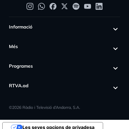
Informació
Més
Programes
RTVA.ad
©
2026
Ràdio i Televisió d’Andorra, S.A.
Les seves opcions de privadesa