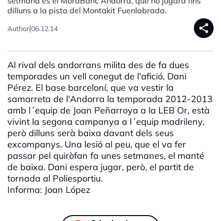
setmana és el MoraBanc Andorra, que no jugarà fins
dilluns a la pista del Montakit Fuenlabrada.
share
|
Author
06.12.14
Al rival dels andorrans milita des de fa dues
temporades un vell conegut de l'afició, Dani
Pérez. El base barceloní, que va vestir la
samarreta de l'Andorra la temporada 2012-2013
amb l´equip de Joan Peñarroya a la LEB Or, està
vivint la segona campanya a l´equip madrileny,
però dilluns serà baixa davant dels seus
excompanys. Una lesió al peu, que el va fer
passar pel quiròfan fa unes setmanes, el manté
de baixa. Dani espera jugar, però, el partit de
tornada al Poliesportiu.
Informa: Joan López