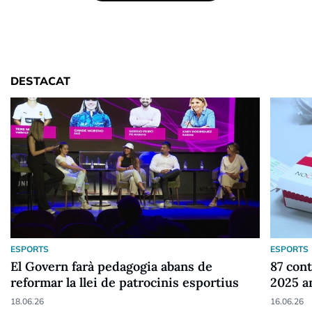
DESTACAT
ESPORTS
ESPORTS
El Govern farà pedagogia abans de
87 cont
reformar la llei de patrocinis esportius
2025 a
18.06.26
16.06.26