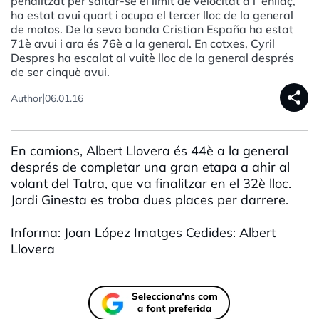
penalitzat per saltar-se el límit de velocitat a l´enllaç,
ha estat avui quart i ocupa el tercer lloc de la general
de motos. De la seva banda Cristian España ha estat
71è avui i ara és 76è a la general. En cotxes, Cyril
Despres ha escalat al vuitè lloc de la general després
de ser cinquè avui.
share
|
Author
06.01.16
En camions, Albert Llovera és 44è a la general
després de completar una gran etapa a ahir al
volant del Tatra, que va finalitzar en el 32è lloc.
Jordi Ginesta es troba dues places per darrere.
Informa: Joan López Imatges Cedides: Albert
Llovera