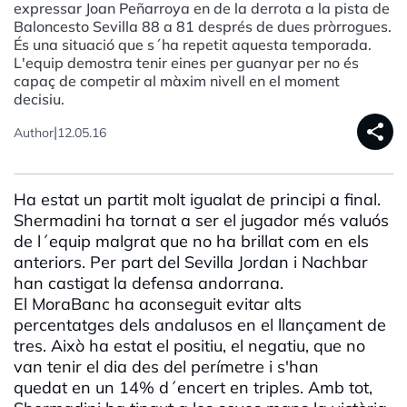
expressar Joan Peñarroya en de la derrota a la pista de
Baloncesto Sevilla 88 a 81 després de dues pròrrogues.
És una situació que s´ha repetit aquesta temporada.
L'equip demostra tenir eines per guanyar per no és
capaç de competir al màxim nivell en el moment
decisiu.
share
|
Author
12.05.16
Ha estat un partit molt igualat de principi a final.
Shermadini ha tornat a ser el jugador més valuós
de l´equip malgrat que no ha brillat com en els
anteriors. Per part del Sevilla Jordan i Nachbar
han castigat la defensa andorrana.
El MoraBanc ha aconseguit evitar alts
percentatges dels andalusos en el llançament de
tres. Això ha estat el positiu, el negatiu, que no
van tenir el dia des del perímetre i s'han
quedat en un 14% d´encert en triples. Amb tot,