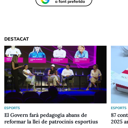
DESTACAT
ESPORTS
ESPORTS
El Govern farà pedagogia abans de
87 cont
reformar la llei de patrocinis esportius
2025 a