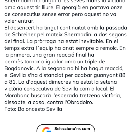
Shermadini ha tingut a les seves mans la victòria
amb aquest tir lliure. El georgià en portava onze
de consecutius sense error però aquest no va
voler entrar.
El desencert ha tingut continuïtat amb la passada
de Schreiner pel mateix Shermadini a dos segons
del final. La pròrroga ha estat inevitable. En el
temps extra l´equip ha anat sempre a remolc. En
la primera, una gran reacció final ha
permès tornar a igualar amb un triple de
Bogdanovic. A la segona no hi ha hagut reacció,
el Sevilla s'ha distanciat per acabar guanyant 88
a 81. La d'aquest dimecres ha estat la setena
victòria consecutiva de Sevilla com a local. El
Morabanc buscarà l'esperada tretzena victòria,
dissabte, a casa, contra l'Obradoiro.
Foto: Baloncesto Sevilla