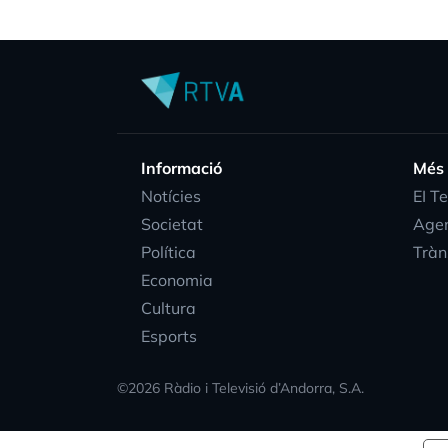
Informació
Més
Notícies
EI T
Societat
Age
Política
Tràn
Economia
Cultura
Esports
©
2026
Ràdio i Televisió d’Andorra, S.A.