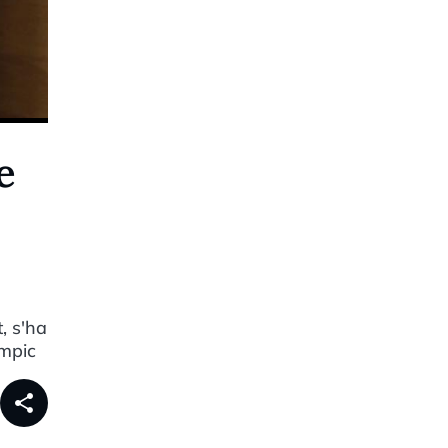
e
, s'ha
ímpic
share