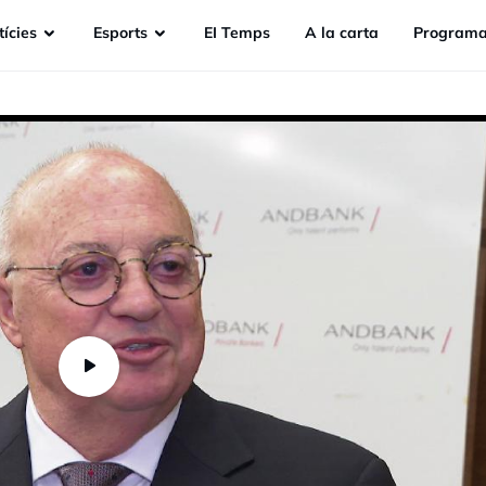
ícies
Esports
EI Temps
A la carta
Programa