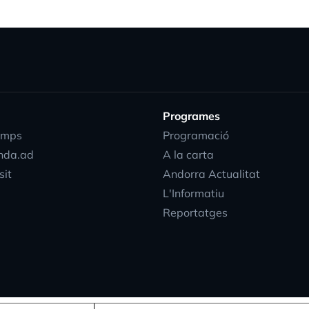
Programes
emps
Programació
nda.ad
A la carta
sit
Andorra Actualitat
L'Informatiu
Reportatges