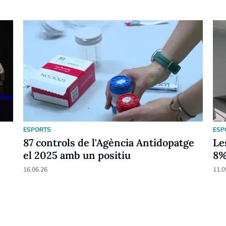
ESPORTS
ESP
87 controls de l'Agència Antidopatge
Le
el 2025 amb un positiu
8
16.06.26
11.0