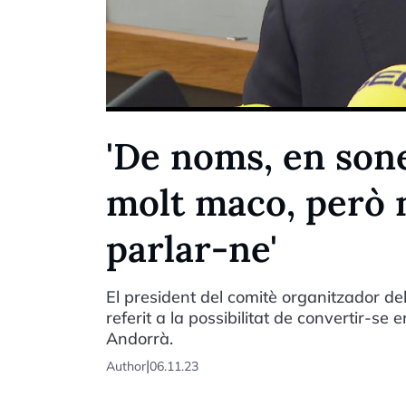
'De noms, en sone
molt maco, però 
parlar-ne'
El president del comitè organitzador del
referit a la possibilitat de convertir-se
Andorrà.
|
Author
06.11.23