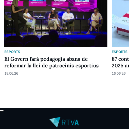
ESPORTS
ESPORTS
El Govern farà pedagogia abans de
87 cont
reformar la llei de patrocinis esportius
2025 a
18.06.26
16.06.26