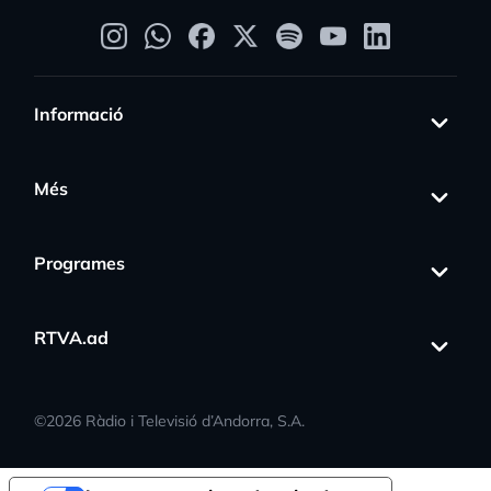
Informació
Més
Programes
RTVA.ad
©
2026
Ràdio i Televisió d’Andorra, S.A.