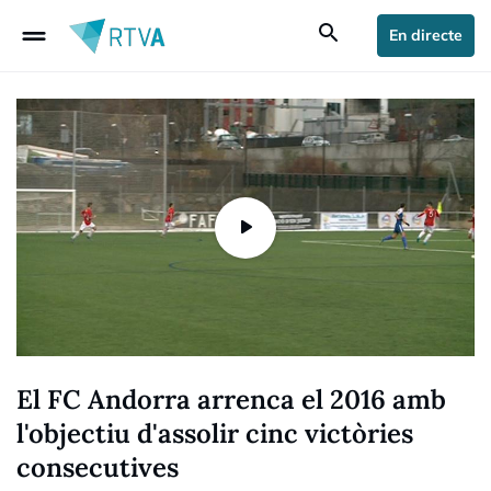
drag_handle
search
En directe
El FC Andorra arrenca el 2016 amb
l'objectiu d'assolir cinc victòries
consecutives