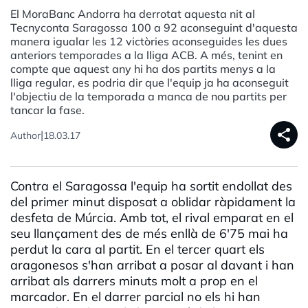
El MoraBanc Andorra ha derrotat aquesta nit al
Tecnyconta Saragossa 100 a 92 aconseguint d'aquesta
manera igualar les 12 victòries aconseguides les dues
anteriors temporades a la lliga ACB. A més, tenint en
compte que aquest any hi ha dos partits menys a la
lliga regular, es podria dir que l'equip ja ha aconseguit
l'objectiu de la temporada a manca de nou partits per
tancar la fase.
share
|
Author
18.03.17
Contra el Saragossa l'equip ha sortit endollat des
del primer minut disposat a oblidar ràpidament la
desfeta de Múrcia. Amb tot, el rival emparat en el
seu llançament des de més enllà de 6'75 mai ha
perdut la cara al partit. En el tercer quart els
aragonesos s'han arribat a posar al davant i han
arribat als darrers minuts molt a prop en el
marcador. En el darrer parcial no els hi han