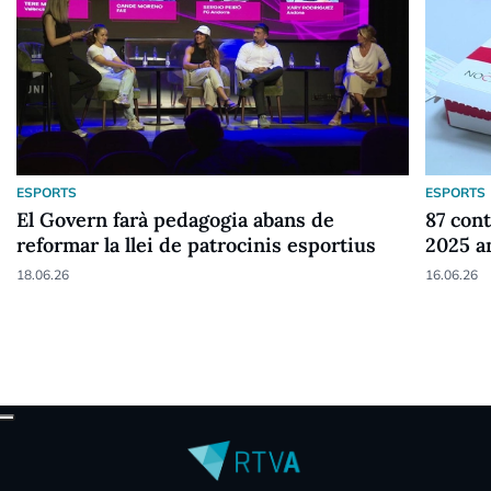
ESPORTS
ESPORTS
El Govern farà pedagogia abans de
87 cont
reformar la llei de patrocinis esportius
2025 a
18.06.26
16.06.26