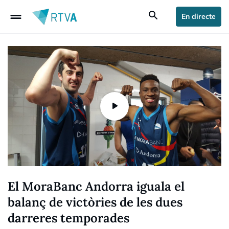
drag_handle
search
En directe
El MoraBanc Andorra iguala el
balanç de victòries de les dues
darreres temporades