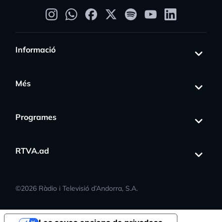
Informació
Més
Programes
RTVA.ad
©
2026
Ràdio i Televisió d’Andorra, S.A.