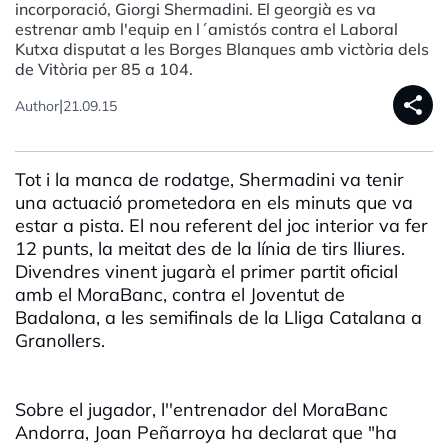
incorporació, Giorgi Shermadini. El georgià es va
estrenar amb l'equip en l´amistós contra el Laboral
Kutxa disputat a les Borges Blanques amb victòria dels
de Vitòria per 85 a 104.
share
|
Author
21.09.15
Tot i la manca de rodatge, Shermadini va tenir
una actuació prometedora en els minuts que va
estar a pista. El nou referent del joc interior va fer
12 punts, la meitat des de la línia de tirs lliures.
Divendres vinent jugarà el primer partit oficial
amb el MoraBanc, contra el Joventut de
Badalona, a les semifinals de la Lliga Catalana a
Granollers.
Sobre el jugador, l''entrenador del MoraBanc
Andorra, Joan Peñarroya ha declarat que "ha