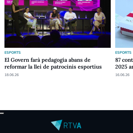
ESPORTS
ESPORTS
El Govern farà pedagogia abans de
87 cont
reformar la llei de patrocinis esportius
2025 a
18.06.26
16.06.26