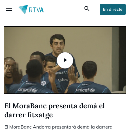
drag_handle
search
En directe
El MoraBanc presenta demà el
darrer fitxatge
El MoraBanc Andorra presentarà demà la darrera