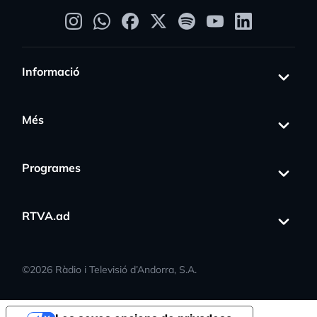
Informació
Més
Programes
RTVA.ad
©
2026
Ràdio i Televisió d’Andorra, S.A.