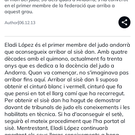
en el primer membre de la federació que arriba a
aquest grau.
share
|
Author
06.12.13
Eladi López és el primer membre del judo andorrà
que aconsegueix arribar al sisè dan. Amb quatre
dècades amb el quimono, actualment fa trenta
anys que es dedica a la docència del judo a
Andorra. Quan va començar, no s'imaginava pas
arribar fins aquí. Arribar al sisè dan li suposa
obtenir el cinturó blanc i vermell, cinturó que fa
que pensi en tot el llarg camí que ha recorregut.
Per obtenir el sisè dan ha hagut de demostrar
davant de tribunals de judo els coneixements i les
habilitats en tècnica. Si ha d'aconseguir el setè,
seguirà el mateix procediment que l'ha portat al
sisè. Mentrestant, Eladi López continuarà
aportant els seus llargs coneixements a bona