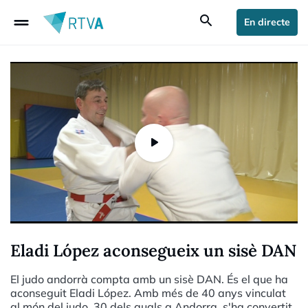
drag_handle
search
En directe
Eladi López aconsegueix un sisè DAN
El judo andorrà compta amb un sisè DAN. És el que ha
aconseguit Eladi López. Amb més de 40 anys vinculat
al món del judo, 30 dels quals a Andorra, s'ha convertit