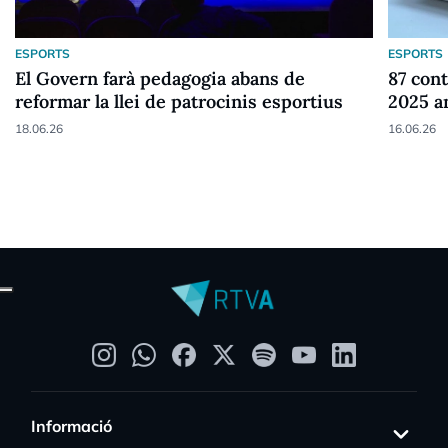
ESPORTS
ESPORTS
El Govern farà pedagogia abans de
87 cont
reformar la llei de patrocinis esportius
2025 a
18.06.26
16.06.26
Informació