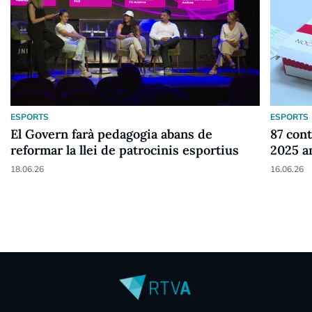
ESPORTS
ESPORTS
El Govern farà pedagogia abans de
87 cont
reformar la llei de patrocinis esportius
2025 a
18.06.26
16.06.26