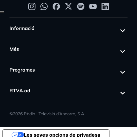
Informació
Més
Programes
RTVA.ad
©
2026
Ràdio i Televisió d’Andorra, S.A.
Les seves opcions de privadesa