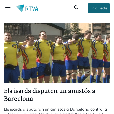
drag_handle
search
En directe
Els isards disputen un amistós a
Barcelona
Els isards disputaran un amistós a Barcelona contra la