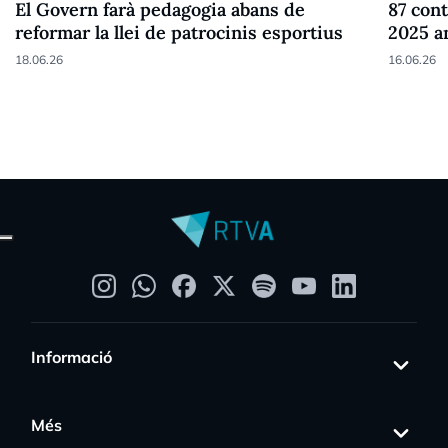
El Govern farà pedagogia abans de
87 cont
reformar la llei de patrocinis esportius
2025 a
18.06.26
16.06.26
Informació
Més