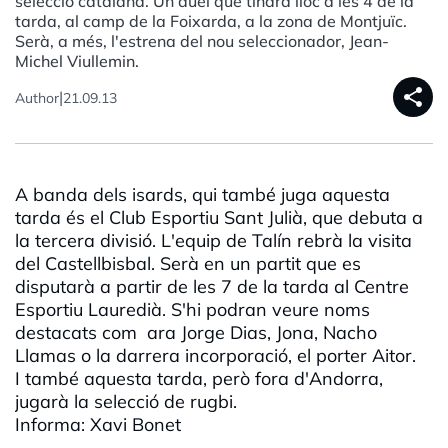
selecció catalana. Un duel que tindrà lloc a les 4 de la
tarda, al camp de la Foixarda, a la zona de Montjuïc.
Serà, a més, l'estrena del nou seleccionador, Jean-
Michel Viullemin.
share
|
Author
21.09.13
A banda dels isards, qui també juga aquesta
tarda és el Club Esportiu Sant Julià, que debuta a
la tercera divisió. L'equip de Talín rebrà la visita
del Castellbisbal. Serà en un partit que es
disputarà a partir de les 7 de la tarda al Centre
Esportiu Lauredià. S'hi podran veure noms
destacats com ara Jorge Dias, Jona, Nacho
Llamas o la darrera incorporació, el porter Aitor.
I també aquesta tarda, però fora d'Andorra,
jugarà la selecció de rugbi.
Informa: Xavi Bonet