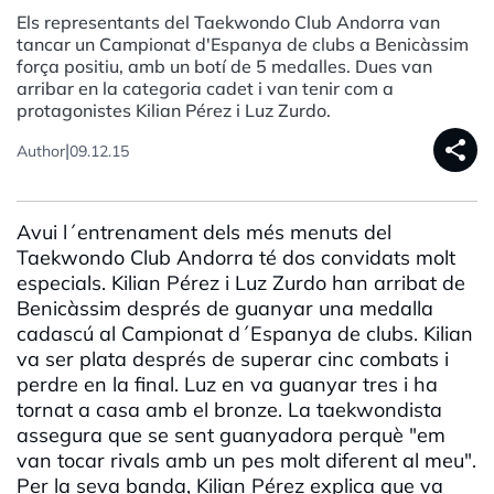
Els representants del Taekwondo Club Andorra van
tancar un Campionat d'Espanya de clubs a Benicàssim
força positiu, amb un botí de 5 medalles. Dues van
arribar en la categoria cadet i van tenir com a
protagonistes Kilian Pérez i Luz Zurdo.
share
|
Author
09.12.15
Avui l´entrenament dels més menuts del
Taekwondo Club Andorra té dos convidats molt
especials. Kilian Pérez i Luz Zurdo han arribat de
Benicàssim després de guanyar una medalla
cadascú al Campionat d´Espanya de clubs. Kilian
va ser plata després de superar cinc combats i
perdre en la final. Luz en va guanyar tres i ha
tornat a casa amb el bronze. La taekwondista
assegura que se sent guanyadora perquè "em
van tocar rivals amb un pes molt diferent al meu".
Per la seva banda, Kilian Pérez explica que va