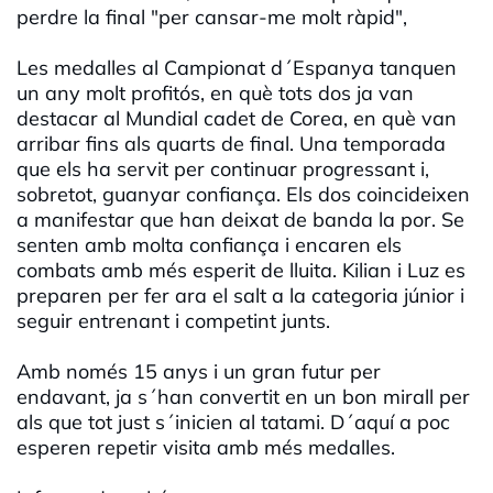
perdre la final "per cansar-me molt ràpid",
Les medalles al Campionat d´Espanya tanquen
un any molt profitós, en què tots dos ja van
destacar al Mundial cadet de Corea, en què van
arribar fins als quarts de final. Una temporada
que els ha servit per continuar progressant i,
sobretot, guanyar confiança. Els dos coincideixen
a manifestar que han deixat de banda la por. Se
senten amb molta confiança i encaren els
combats amb més esperit de lluita. Kilian i Luz es
preparen per fer ara el salt a la categoria júnior i
seguir entrenant i competint junts.
Amb només 15 anys i un gran futur per
endavant, ja s´han convertit en un bon mirall per
als que tot just s´inicien al tatami. D´aquí a poc
esperen repetir visita amb més medalles.