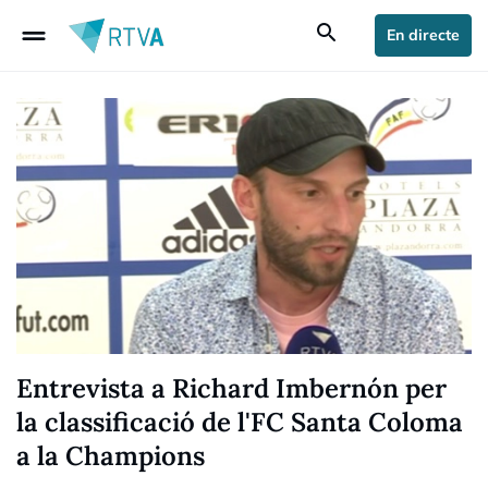
drag_handle
search
En directe
Entrevista a Richard Imbernón per
la classificació de l'FC Santa Coloma
a la Champions