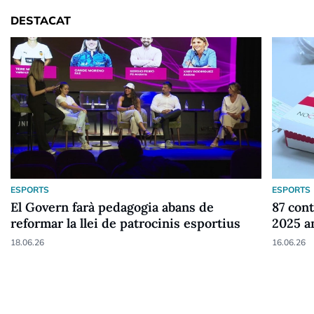
DESTACAT
ESPORTS
ESPORTS
El Govern farà pedagogia abans de
87 cont
reformar la llei de patrocinis esportius
2025 a
18.06.26
16.06.26