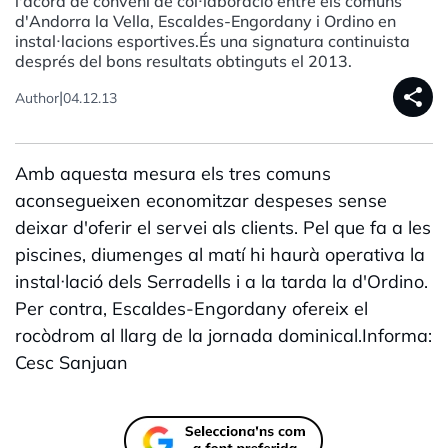
l'acord de conveni de col·laboració entre els comuns
d'Andorra la Vella, Escaldes-Engordany i Ordino en
instal·lacions esportives.És una signatura continuista
després del bons resultats obtinguts el 2013.
share
|
Author
04.12.13
Amb aquesta mesura els tres comuns
aconsegueixen economitzar despeses sense
deixar d'oferir el servei als clients. Pel que fa a les
piscines, diumenges al matí hi haurà operativa la
instal·lació dels Serradells i a la tarda la d'Ordino.
Per contra, Escaldes-Engordany ofereix el
rocòdrom al llarg de la jornada dominical.Informa:
Cesc Sanjuan