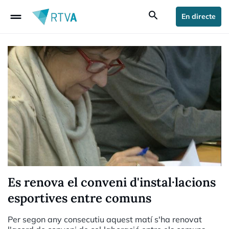
drag_handle
search
En directe
Es renova el conveni d'instal·lacions
esportives entre comuns
Per segon any consecutiu aquest matí s'ha renovat