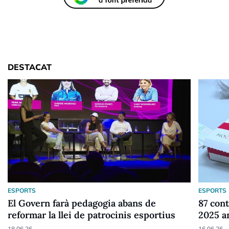
DESTACAT
ESPORTS
ESPORTS
El Govern farà pedagogia abans de
87 cont
reformar la llei de patrocinis esportius
2025 a
18.06.26
16.06.26