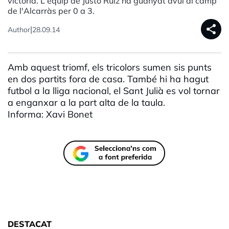
victòria. L'equip de Justo Ruiz ha guanyat avui al camp
de l'Alcarràs per 0 a 3.
share
|
Author
28.09.14
Amb aquest triomf, els tricolors sumen sis punts
en dos partits fora de casa. També hi ha hagut
futbol a la lliga nacional, el Sant Julià es vol tornar
a enganxar a la part alta de la taula.
Informa: Xavi Bonet
DESTACAT