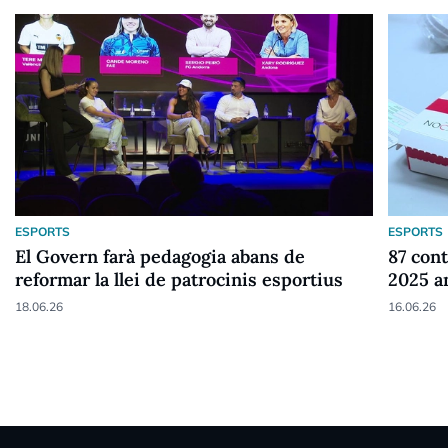
ESPORTS
ESPORTS
El Govern farà pedagogia abans de
87 cont
reformar la llei de patrocinis esportius
2025 a
18.06.26
16.06.26