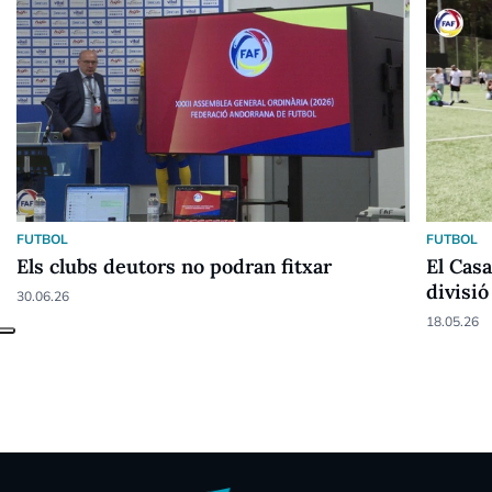
FUTBOL
FUTBOL
Els clubs deutors no podran fitxar
El Cas
divisió
30.06.26
18.05.26