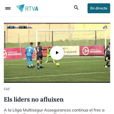
drag_handle
search
En directe
FAF
Els líders no afluixen
A la Lliga Multisegur Assegurances continua el frec a