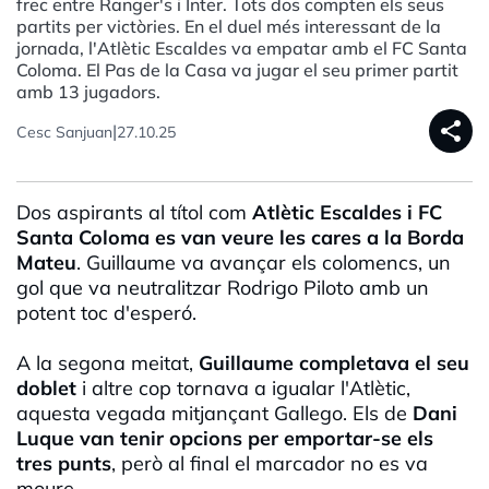
frec entre Ranger's i Inter. Tots dos compten els seus
partits per victòries. En el duel més interessant de la
jornada, l'Atlètic Escaldes va empatar amb el FC Santa
Coloma. El Pas de la Casa va jugar el seu primer partit
amb 13 jugadors.
share
|
Cesc Sanjuan
27.10.25
Dos aspirants al títol com
Atlètic Escaldes i FC
Santa Coloma es van veure les cares a la Borda
Mateu
. Guillaume va avançar els colomencs, un
gol que va neutralitzar Rodrigo Piloto amb un
potent toc d'esperó.
A la segona meitat,
Guillaume completava el seu
doblet
i altre cop tornava a igualar l'Atlètic,
aquesta vegada mitjançant Gallego. Els de
Dani
Luque van tenir opcions per emportar-se els
tres punts
, però al final el marcador no es va
moure.