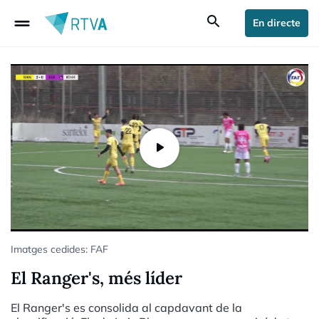
drag_handle
search
En directe
Imatges cedides: FAF
El Ranger's, més líder
El Ranger's es consolida al capdavant de la