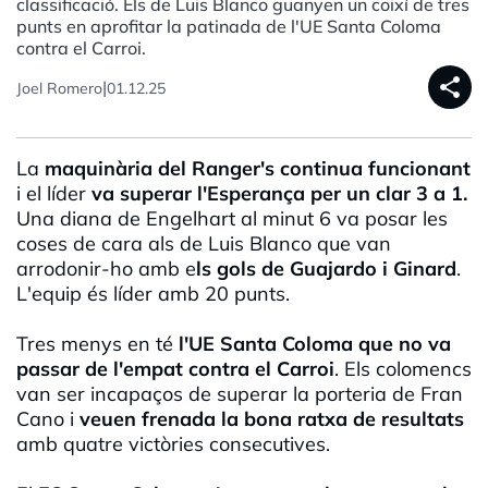
classificació. Els de Luis Blanco guanyen un coixí de tres
punts en aprofitar la patinada de l'UE Santa Coloma
contra el Carroi.
share
|
Joel Romero
01.12.25
La
maquinària del Ranger's continua funcionant
i el líder
va superar l'Esperança per un clar 3 a 1.
Una diana de Engelhart al minut 6 va posar les
coses de cara als de Luis Blanco que van
arrodonir-ho amb e
ls gols de Guajardo i Ginard
.
L'equip és líder amb 20 punts.
Tres menys en té
l'UE Santa Coloma que no va
passar de l'empat contra el Carroi
. Els colomencs
van ser incapaços de superar la porteria de Fran
Cano i
veuen frenada la bona ratxa de resultats
amb quatre victòries consecutives.