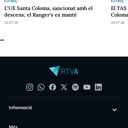
FUTBOL
FUTBOL
L’UE Santa Coloma, sancionat amb el
El TAS
descens; el Ranger’s es manté
Coloma
23.07.26
10.07.26
Informació
Més