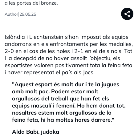
a les portes del bronze.
share
|
Author
29.05.25
Islàndia i Liechtenstein s’han imposat als equips
andorrans en els enfrontaments per les medalles,
2-0 en el cas de les noies i 2-1 en el dels nois. Tot
i la decepció de no haver assolit l’objectiu, els
esportistes valoren positivament tota la feina feta
i haver representat el país als Jocs.
"Aquest esport és molt dur i te la jugues
amb molt poc. Podem estar molt
orgullosos del treball que han fet els
equips masculí i femení. Ho hem donat tot,
nosaltres estem molt orgullosos de la
feina feta, hi ha moltes hores darrere."
Alda
Babi
, judoka