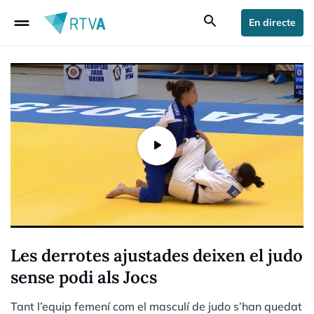
drag_handle
search
En directe
Les derrotes ajustades deixen el judo
sense podi als Jocs
Tant l’equip femení com el masculí de judo s’han quedat