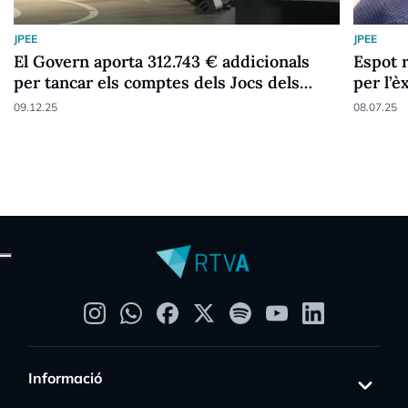
JPEE
JPEE
El Govern aporta 312.743 € addicionals
Espot r
per tancar els comptes dels Jocs dels
per l’è
Petits Estats
09.12.25
08.07.25
Informació