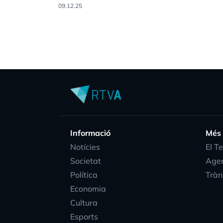
09.12.25
Informació
Més
Notícies
EI T
Societat
Age
Política
Tràn
Economia
Cultura
Esports