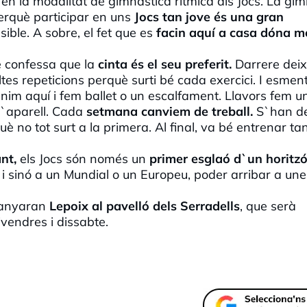
n la modalitat de gimnàstica rítmica als Jocs. La gi
erquè participar en uns
Jocs tan jove és una gran
sible. A sobre, el fet que es
facin aquí a casa dóna m
ue confessa que la
cinta és el seu preferit.
Darrere dei
tes repeticions perquè surti bé cada exercici. I esmen
nim aquí i fem ballet o un escalfament. Llavors fem u
l`aparell. Cada
setmana canviem de treball.
S`han d
è no tot surt a la primera. Al final, va bé entrenar ta
nt,
els Jocs són només un
primer esglaó d`un horitzó
s i sinó a un Mundial o un Europeu, poder arribar a une
anyaran
Lepoix
al pavelló dels Serradells
, que serà
ivendres i dissabte.