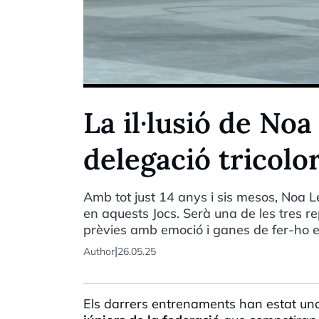
La il·lusió de Noa
delegació tricolo
Amb tot just 14 anys i sis mesos, Noa L
en aquests Jocs. Serà una de les tres re
prèvies amb emoció i ganes de fer-ho el 
|
Author
26.05.25
Els darrers entrenaments han estat un