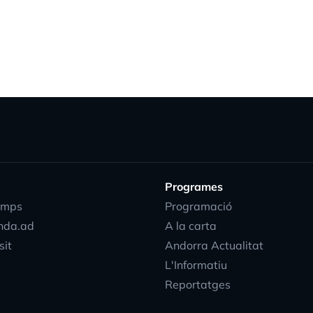
Programes
emps
Programació
nda.ad
A la carta
sit
Andorra Actualitat
L'Informatiu
Reportatges