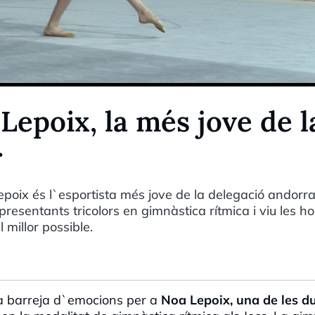
 Lepoix, la més jove de l
r
epoix és l`esportista més jove de la delegació andorr
presentants tricolors en gimnàstica rítmica i viu les h
millor possible.
a barreja d`emocions per a
Noa
Lepoix
, una de les d