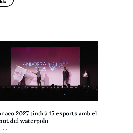
E
JPEE
naco 2027 tindrà 15 esports amb el
Els Jocs 
but del waterpolo
02.06.25
6.25