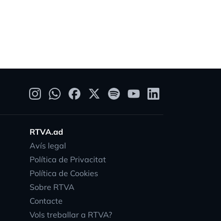
RTVA.ad
Avís legal
Política de Privacitat
Política de Cookies
Sobre RTVA
Contacte
Vols treballar a RTVA?