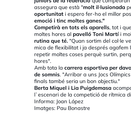
júniors de la federació
que competiran e
assegura que està "
molt
il
·
lusionada
p
oportunitat
i espero fer-ho el millor pos
emoció i tinc moltes ganes."
Competirà en tots els aparells
, tot i q
moltes hores al
pavelló Toni Martí
i mol
rutina que té.
"Quan sortim del col·
le
ve
mica de flexibilitat i ja després agafem 
repetir moltes coses perquè surtin, perqu
hores".
Amb tota la
carrera esportiva per dava
de somnis
. "Arribar a uns Jocs Olímpic
finals també seria un bon objectiu."
Berta Miquel i
Lia
Puigdemasa
acomp
l`escenari de la competició de rítmica d
Informa: Joan López
Imatges: Pau Bonastre