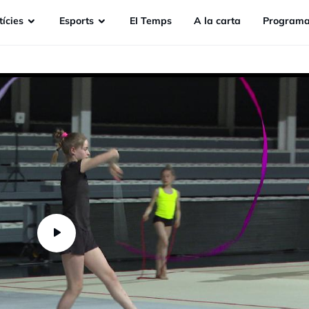
ícies
Esports
EI Temps
A la carta
Programa