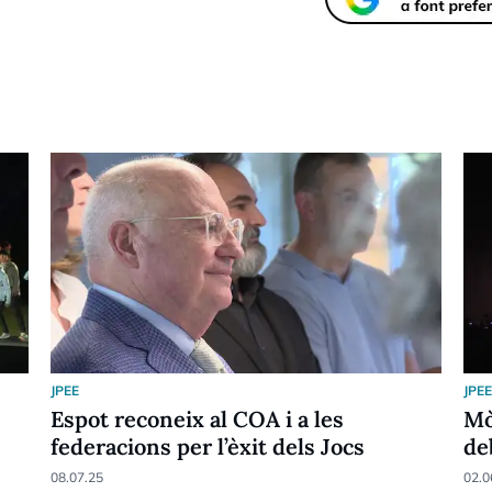
JPEE
JPE
Espot reconeix al COA i a les
Mò
federacions per l’èxit dels Jocs
de
08.07.25
02.0