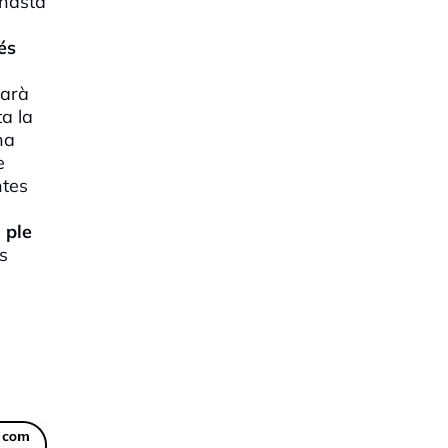
mnasta
és
xarà
ta la
na
e
ntes
 ple
s