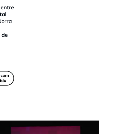
 entre
tal
dorra
l de