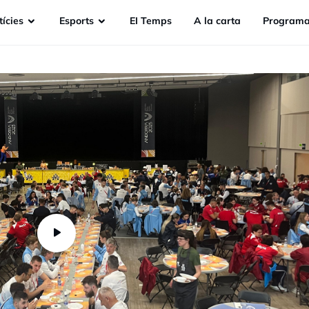
ícies
Esports
EI Temps
A la carta
Programa