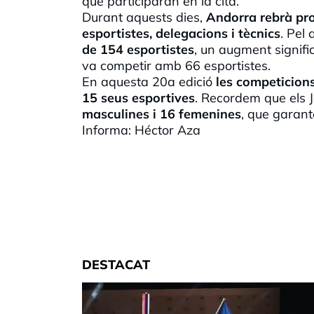
que participaran en la cita.
Durant aquests dies,
Andorra rebrà pro
esportistes, delegacions i tècnics
. Pel 
de 154 esportistes
, un augment signifi
va competir amb 66 esportistes.
En aquesta 20a edició
les competicions
15 seus esportives
. Recordem que els J
masculines i 16 femenines
, que garant
Informa: Héctor Aza
DESTACAT