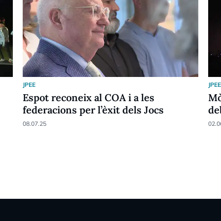
JPEE
JPE
Espot reconeix al COA i a les
Mò
federacions per l’èxit dels Jocs
de
08.07.25
02.0