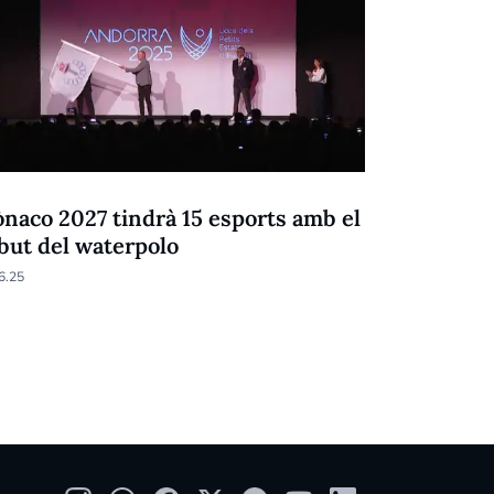
E
JPEE
naco 2027 tindrà 15 esports amb el
Els Jocs 
but del waterpolo
02.06.25
6.25