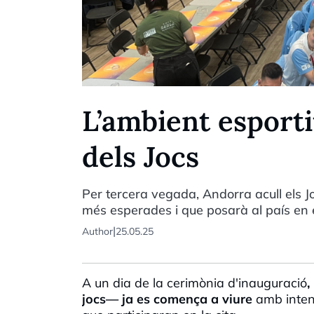
L’ambient esportiu
dels Jocs
Per tercera vegada, Andorra acull els Jo
més esperades i que posarà al país en el
|
Author
25.05.25
A un dia de la cerimònia d'inauguració
,
jocs— ja es comença a viure
amb intens