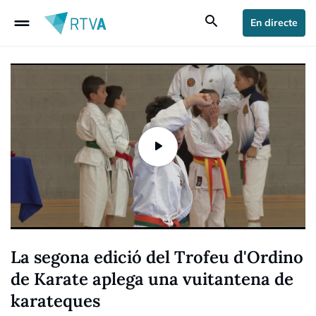
drag_handle
search
En directe
La segona edició del Trofeu d'Ordino
de Karate aplega una vuitantena de
karateques