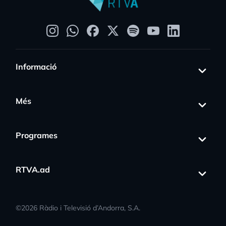
Informació
Més
Programes
RTVA.ad
©
2026
Ràdio i Televisió d’Andorra, S.A.