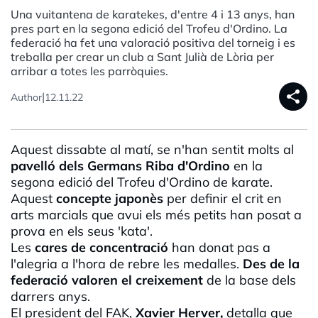
Una vuitantena de karatekes, d'entre 4 i 13 anys, han
pres part en la segona edició del Trofeu d'Ordino. La
federació ha fet una valoració positiva del torneig i es
treballa per crear un club a Sant Julià de Lòria per
arribar a totes les parròquies.
share
|
Author
12.11.22
Aquest dissabte al matí, se n'han sentit molts al
pavelló dels Germans Riba d'Ordino
en la
segona edició del Trofeu d'Ordino de karate.
Aquest
concepte japonès
per definir el crit en
arts marcials que avui els més petits han posat a
prova en els seus '
kata
'.
Les
cares
de
concentració
han donat pas a
l'alegria a l'hora de rebre les medalles.
Des de la
federació valoren el creixement
de la base dels
darrers anys.
El president del
FAK
,
Xavier
Herver
,
detalla que