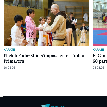
KARATE
KARATE
El club Fudo-Shin s'imposa en el Trofeu
El Cam
Primavera
60 par
10.05.26
28.03.26