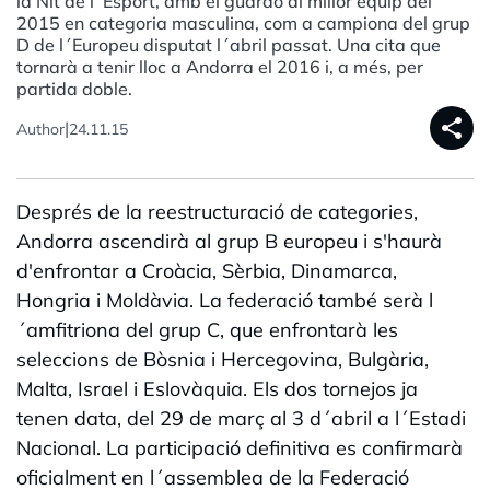
la Nit de l´Esport, amb el guardó al millor equip del
2015 en categoria masculina, com a campiona del grup
D de l´Europeu disputat l´abril passat. Una cita que
tornarà a tenir lloc a Andorra el 2016 i, a més, per
partida doble.
share
|
Author
24.11.15
Després de la reestructuració de categories,
Andorra ascendirà al grup B europeu i s'haurà
d'enfrontar a Croàcia, Sèrbia, Dinamarca,
Hongria i Moldàvia. La federació també serà l
´amfitriona del grup C, que enfrontarà les
seleccions de Bòsnia i Hercegovina, Bulgària,
Malta, Israel i Eslovàquia. Els dos tornejos ja
tenen data, del 29 de març al 3 d´abril a l´Estadi
Nacional. La participació definitiva es confirmarà
oficialment en l´assemblea de la Federació