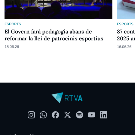
ESPORTS
ESPORTS
El Govern farà pedagogia abans de
87 cont
reformar la llei de patrocinis esportius
2025 a
18.06.26
16.06.26