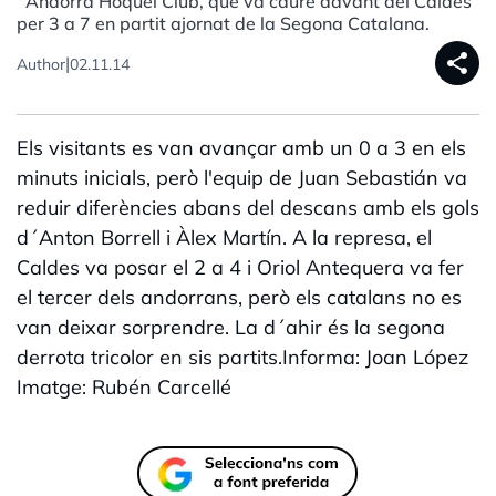
´Andorra Hoquei Club, que va caure davant del Caldes
per 3 a 7 en partit ajornat de la Segona Catalana.
share
|
Author
02.11.14
Els visitants es van avançar amb un 0 a 3 en els
minuts inicials, però l'equip de Juan Sebastián va
reduir diferències abans del descans amb els gols
d´Anton Borrell i Àlex Martín. A la represa, el
Caldes va posar el 2 a 4 i Oriol Antequera va fer
el tercer dels andorrans, però els catalans no es
van deixar sorprendre. La d´ahir és la segona
derrota tricolor en sis partits.Informa: Joan López
Imatge: Rubén Carcellé