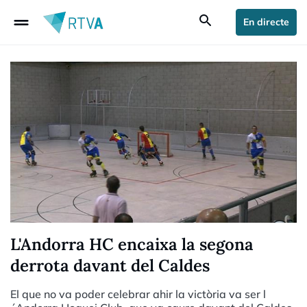
drag_handle
search
En directe
L'Andorra HC encaixa la segona
derrota davant del Caldes
El que no va poder celebrar ahir la victòria va ser l