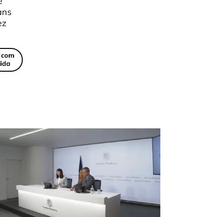
e
ans
ez