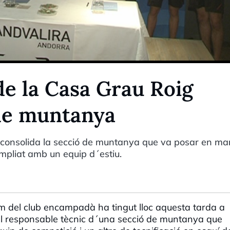
de la Casa Grau Roig
 de muntanya
 consolida la secció de muntanya que va posar en ma
mpliat amb un equip d´estiu.
m del club encampadà ha tingut lloc aquesta tarda a
l responsable tècnic d´una secció de muntanya que