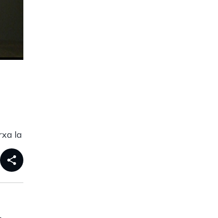
rxa la
share