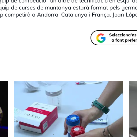
ip de competició i un altre de tecnificació en esquí d
 equip de curses de muntanya estarà format pels germ
quip competirà a Andorra, Catalunya i França. Joan Lóp