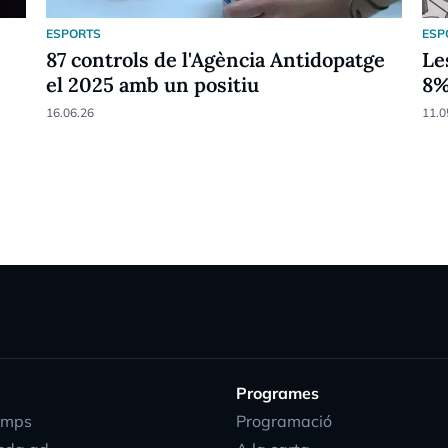
ESPORTS
ESP
87 controls de l'Agència Antidopatge
Le
el 2025 amb un positiu
8
16.06.26
11.0
Programes
emps
Programació