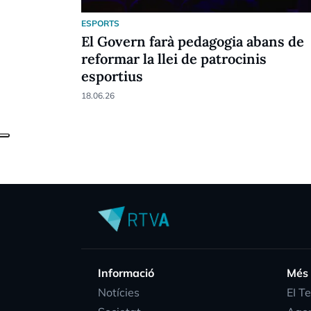
ESPORTS
El Govern farà pedagogia abans de
reformar la llei de patrocinis
esportius
18.06.26
Informació
Més
Notícies
EI T