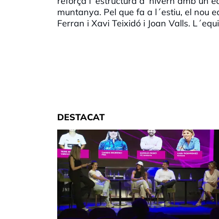
reforça l´estructura d´hivern amb un equ
muntanya. Pel que fa a l´estiu, el nou
Ferran i Xavi Teixidó i Joan Valls. L´e
DESTACAT