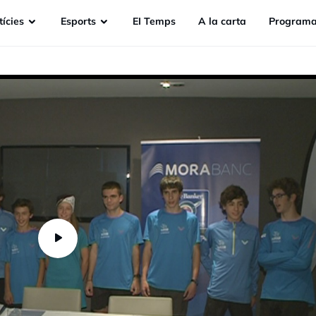
ícies
Esports
EI Temps
A la carta
Programa