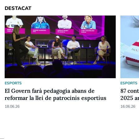
DESTACAT
ESPORTS
ESPORTS
El Govern farà pedagogia abans de
87 cont
reformar la llei de patrocinis esportius
2025 a
18.06.26
16.06.26