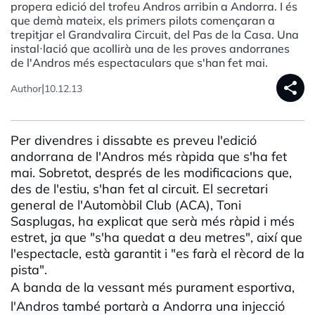
propera edició del trofeu Andros arribin a Andorra. I és
que demà mateix, els primers pilots començaran a
trepitjar el Grandvalira Circuit, del Pas de la Casa. Una
instal·lació que acollirà una de les proves andorranes
de l'Andros més espectaculars que s'han fet mai.
share
|
Author
10.12.13
Per divendres i dissabte es preveu l'edició
andorrana de l'Andros més ràpida que s'ha fet
mai. Sobretot, després de les modificacions que,
des de l'estiu, s'han fet al circuit. El secretari
general de l'Automòbil Club (ACA), Toni
Sasplugas, ha explicat que serà més ràpid i més
estret, ja que "s'ha quedat a deu metres", així que
l'espectacle, està garantit i "es farà el rècord de la
pista".
A banda de la vessant més purament esportiva,
l'Andros també portarà a Andorra una injecció