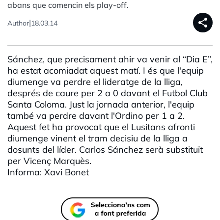
abans que comencin els play-off.
share
|
Author
18.03.14
Sánchez, que precisament ahir va venir al “Dia E”,
ha estat acomiadat aquest matí. I és que l'equip
diumenge va perdre el lideratge de la lliga,
després de caure per 2 a 0 davant el Futbol Club
Santa Coloma. Just la jornada anterior, l'equip
també va perdre davant l'Ordino per 1 a 2.
Aquest fet ha provocat que el Lusitans afronti
diumenge vinent el tram decisiu de la lliga a
dosunts del líder. Carlos Sánchez serà substituït
per Vicenç Marquès.
Informa: Xavi Bonet