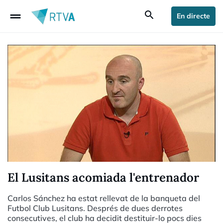
drag_handle
search
En directe
El Lusitans acomiada l'entrenador
Carlos Sánchez ha estat rellevat de la banqueta del
Futbol Club Lusitans. Després de dues derrotes
consecutives, el club ha decidit destituir-lo pocs dies