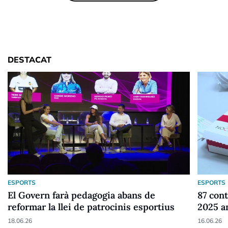
DESTACAT
ESPORTS
ESPORTS
El Govern farà pedagogia abans de
87 cont
reformar la llei de patrocinis esportius
2025 a
18.06.26
16.06.26