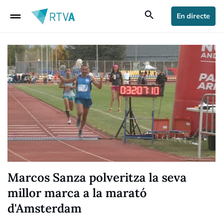
drag_handle
search
En directe
Marcos Sanza polveritza la seva
millor marca a la marató
d'Amsterdam