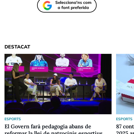
DESTACAT
ESPORTS
ESPORTS
El Govern farà pedagogia abans de
87 cont
reformar la llei de patrocinis esportius
2025 a