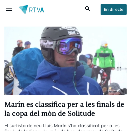
drag_handle
search
En directe
Marín es classifica per a les finals de
la copa del món de Solitude
El surfista de neu Lluís Marín s'ha classificat per a les