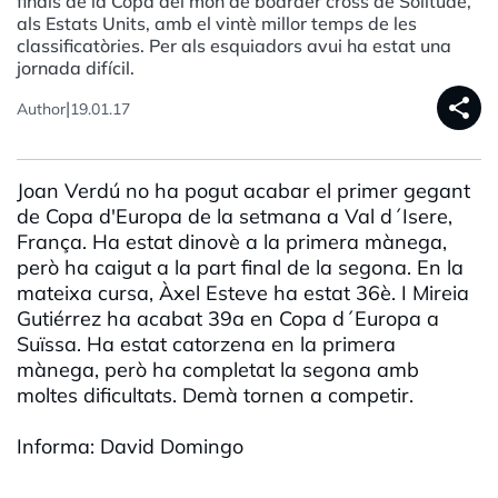
finals de la Copa del món de boarder cross de Solitude,
als Estats Units, amb el vintè millor temps de les
classificatòries. Per als esquiadors avui ha estat una
jornada difícil.
share
|
Author
19.01.17
Joan Verdú no ha pogut acabar el primer gegant
de Copa d'Europa de la setmana a Val d´Isere,
França. Ha estat dinovè a la primera mànega,
però ha caigut a la part final de la segona. En la
mateixa cursa, Àxel Esteve ha estat 36è. I Mireia
Gutiérrez ha acabat 39a en Copa d´Europa a
Suïssa. Ha estat catorzena en la primera
mànega, però ha completat la segona amb
moltes dificultats. Demà tornen a competir.
Informa: David Domingo