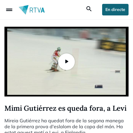
drag_handle
search
En directe
Mimi Gutiérrez es queda fora, a Levi
Mireia Gutiérrez ha quedat fora de la segona manega
de la primera prova d'eslalom de la copa del món. Ha
estat aquest matí a Levi, a Finlandia.