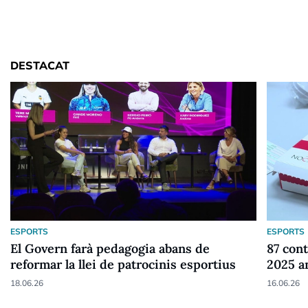
DESTACAT
ESPORTS
ESPORTS
El Govern farà pedagogia abans de
87 cont
reformar la llei de patrocinis esportius
2025 a
18.06.26
16.06.26