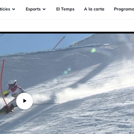
ícies
Esports
EI Temps
A la carta
Programa