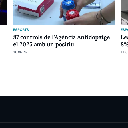
ESPORTS
ESP
87 controls de l'Agència Antidopatge
Le
el 2025 amb un positiu
8
16.06.26
11.0