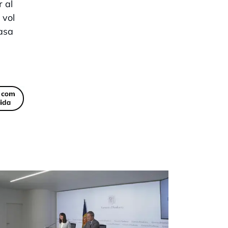
r al
 vol
Casa