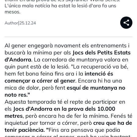
L'única mala notícia ha estat la lesió d'ara fa uns
mesos.
share
|
Author
25.12.24
Al gener engegarà novament els entrenaments i
buscarà la mínima per als
Jocs dels Petits Estats
d'Andorra
. La corredora de muntanya valora en
quin punt està de la lesió. "La recuperació va bé,
hem fet bona feina fins ara i la
intenció és
començar a córrer al gener
. Encara hi ha una
mica de dolor, però fent
esquí de muntanya no
noto res."
Aquesta temporada té el repte de participar en
els
Jocs d'Andorra en la prova dels 10.000
metres
, però encara ha de fer la mínima.
Fenés
té
inquietud per tornar a córrer, però
creu que ha de
tenir paciència. "
Fins ara pensava que podia
començar a córrer al gener, però ho veig bastant