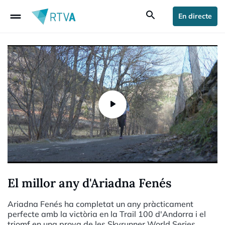
drag_handle
search
En directe
El millor any d'Ariadna Fenés
Ariadna Fenés ha completat un any pràcticament
perfecte amb la victòria en la Trail 100 d'Andorra i el
triomf en una prova de les Skyrunner World Series.