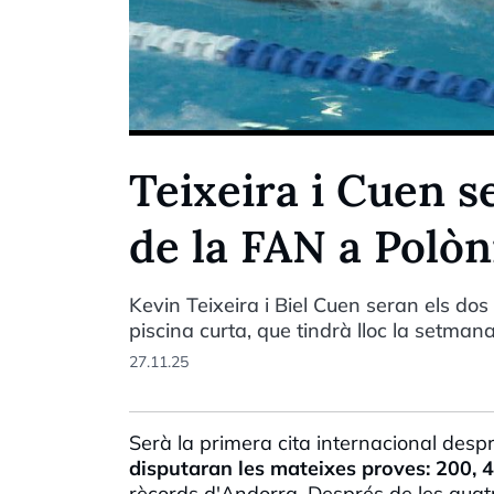
Teixeira i Cuen s
de la FAN a Polòn
Kevin Teixeira i Biel Cuen seran els do
piscina curta, que tindrà lloc la setmana
27.11.25
Serà la primera cita internacional despr
disputaran les mateixes proves: 200, 4
rècords d'Andorra. Després de les quat