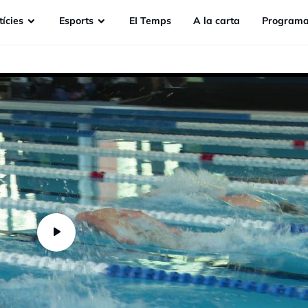
ícies
Esports
EI Temps
A la carta
Programa