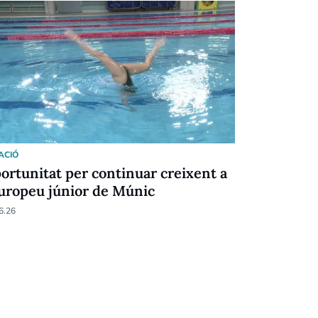
ACIÓ
NATACIÓ
ortunitat per continuar creixent a
Un Open 
Europeu júnior de Múnic
03.05.26
6.26