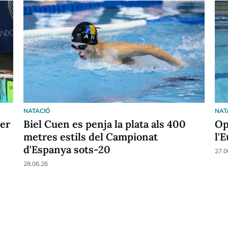
NATACIÓ
NAT
per
Biel Cuen es penja la plata als 400
Op
metres estils del Campionat
l'
d'Espanya sots-20
27.0
28.06.26