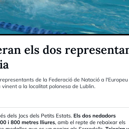
eran els dos representa
ia
s representants de la Federació de Natació a l'Europeu
 vinent a la localitat polonesa de Lublin.
és dels Jocs dels Petits Estats.
Els dos nedadors
00 i 800 metres lliures
, amb el repte de rebaixar els
re medalles que es va penjar als Serradells,
Teixeira 