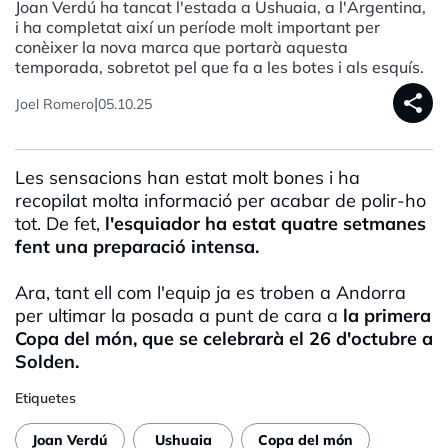
Joan Verdú ha tancat l'estada a Ushuaia, a l'Argentina,
i ha completat així un període molt important per
conèixer la nova marca que portarà aquesta
temporada, sobretot pel que fa a les botes i als esquís.
share
|
Joel Romero
05.10.25
Les sensacions han estat molt bones i ha
recopilat molta informació per acabar de polir-ho
tot. De fet,
l'esquiador ha estat quatre setmanes
fent una preparació intensa.
Ara, tant ell com l'equip ja es troben a Andorra
per ultimar la posada a punt de cara a
la primera
Copa del món, que se celebrarà el 26 d'octubre a
Solden.
Etiquetes
Joan Verdú
Ushuaia
Copa del món