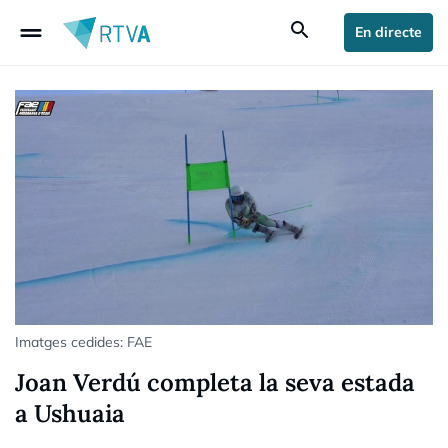
drag_handle
search
En directe
Imatges cedides: FAE
Joan Verdú completa la seva estada
a Ushuaia