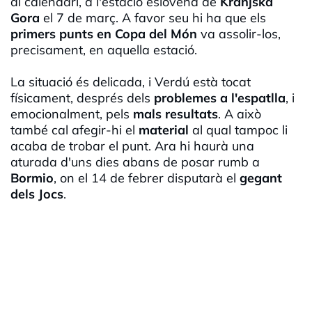
al calendari, a l'estació eslovena de
Kranjska
Gora
el 7 de març. A favor seu hi ha que els
primers punts en Copa del Món
va assolir-los,
precisament, en aquella estació.
La situació és delicada, i Verdú està tocat
físicament, després dels
problemes a l'espatlla
, i
emocionalment, pels
mals resultats
. A això
també cal afegir-hi el
material
al qual tampoc li
acaba de trobar el punt. Ara hi haurà una
aturada d'uns dies abans de posar rumb a
Bormio
, on el 14 de febrer disputarà el
gegant
dels Jocs
.