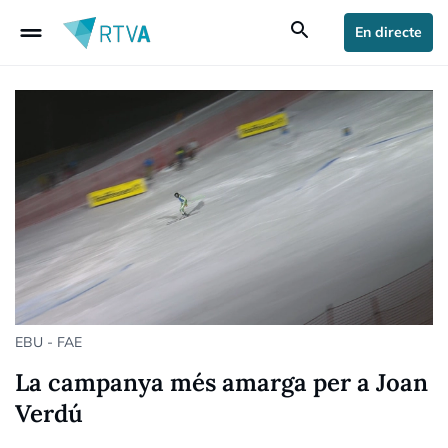
drag_handle
search
En directe
EBU - FAE
La campanya més amarga per a Joan
Verdú