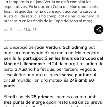
La temporada de Joan Verdú no està complint les
expectatives. En la darrera Copa del Món abans dels
Jocs, l'esquiador no ha aconseguit acabar la cursa a
Àustria i, de retruc, s'ha complicat de mala manera la
presència en les finals de la Copa del Món al març.
share
|
Joel Romero
28.01.26
La decepció de
Joan Verdú
a
Schladming
pot
anar acompanyada d'una mala notícia afegida:
perilla la participació en les finals de la Copa del
Món de Lillehamme
r, el 24 de març. La sortida de
pista a Àustria ha fet que, per tercera vegada,
l'esquiador andorrà es quedi
sense puntuar
al
circuit mundial, on ara mateix és
24è amb 60
punts
.
El
tall
són els
25 primers
i només compta amb
tres punts de marge
quan resta
una única prova