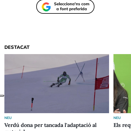
DESTACAT
NEU
NEU
Verdú dona per tancada l'adaptació al
Els re