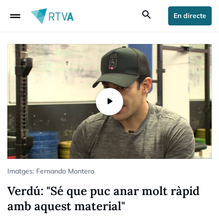
drag_handle
search
En directe
Imatges: Fernando Montero
Verdú: "Sé que puc anar molt ràpid
amb aquest material"