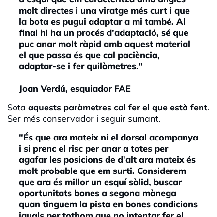
molt directes i una viratge més curt i que
la bota es pugui adaptar a mi també. Al
final hi ha un procés d'adaptació, sé que
puc anar molt ràpid amb aquest material
el que passa és que cal paciència,
adaptar-se i fer quilòmetres."
Joan Verdú, esquiador FAE
Sota
aquests paràmetres cal fer el que està fen
t
.
Ser més conservador i seguir sumant.
"És que ara mateix ni el dorsal acompanya
i si prenc el risc per anar a totes per
agafar les posicions de d'alt ara mateix és
molt probable que em surti. Considerem
que ara és millor un esquí sòlid, buscar
oportunitats bones a segona mànega
quan tinguem la pista en bones condicions
iguals per tothom que no intentar fer el