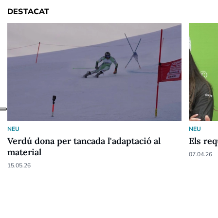
DESTACAT
NEU
NEU
Verdú dona per tancada l'adaptació al
Els re
material
07.04.26
15.05.26