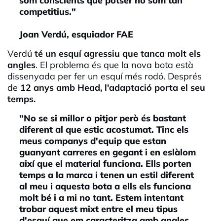
som conscients que potser no som tan
competitius."
Joan Verdú, esquiador FAE
Verdú
té un esquí agressiu que tanca molt els
angles
. El problema és que la nova bota està
dissenyada per fer un esquí més rodó. Després
de
12 anys amb Head, l'adaptació porta el seu
temps.
"No se si millor o pitjor però és bastant
diferent al que estic acostumat. Tinc els
meus companys d'equip que estan
guanyant carreres en gegant i en eslàlom
així que el material funciona. Ells porten
temps a la marca i tenen un estil diferent
al meu i aquesta bota a ells els funciona
molt bé i a mi no tant. Estem intentant
trobar aquest mixt entre el meu tipus
d'esquí que em caracteritza amb angles