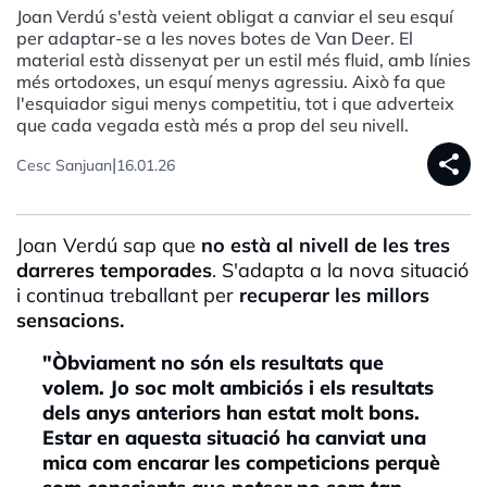
Joan Verdú s'està veient obligat a canviar el seu esquí
per adaptar-se a les noves botes de Van Deer. El
material està dissenyat per un estil més fluid, amb línies
més ortodoxes, un esquí menys agressiu. Això fa que
l'esquiador sigui menys competitiu, tot i que adverteix
que cada vegada està més a prop del seu nivell.
share
|
Cesc Sanjuan
16.01.26
Joan Verdú sap que
no està al nivell de les tres
darreres temporades
. S'adapta a la nova situació
i continua treballant per
recuperar les millors
sensacions.
"Òbviament no són els resultats que
volem. Jo soc molt ambiciós i els resultats
dels anys anteriors han estat molt bons.
Estar en aquesta situació ha canviat una
mica com encarar les competicions perquè